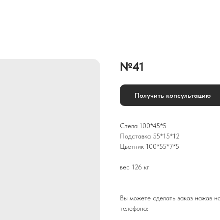
№41
Получить консультацию
Стела 100*45*5
Подставка 55*15*12
Цветник 100*55*7*5
вес 126 кг
Вы можете сделать заказ нажав на
телефона: