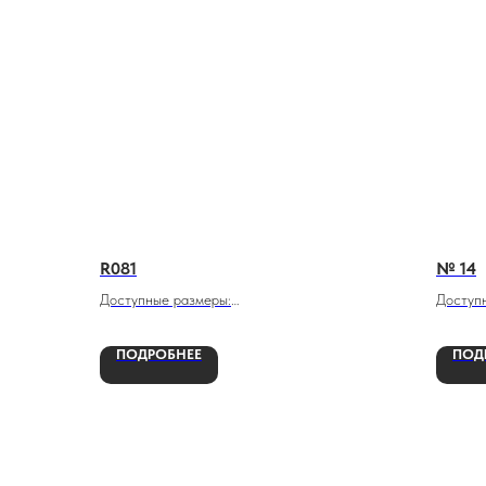
R081
№ 14
Доступные размеры:
Доступ
От 60х40х5 см
От 60х
ПОДРОБНЕЕ
ПОД
До 200х100х12 см
До 200