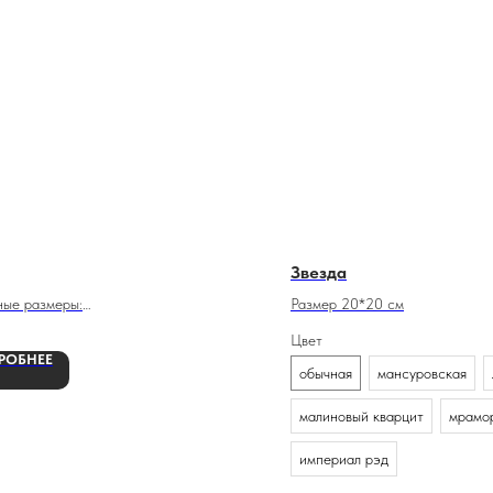
Звезда
ные размеры:
Размер 20*20 см
Цвет
40х5 см
РОБНЕЕ
х100х12 см
обычная
мансуровская
малиновый кварцит
мрамор
империал рэд