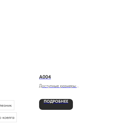
A004
Доступные размеры:
От 60х40х5 см
ПОДРОБНЕЕ
лезник
До 200х100х12 см
 коелга