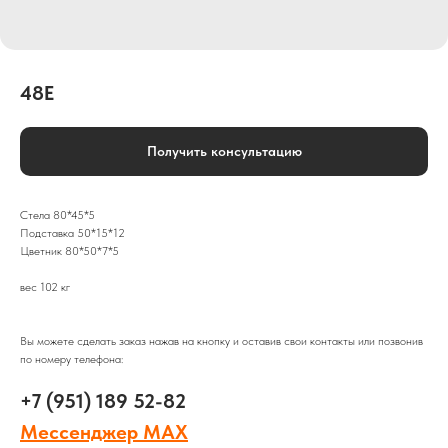
48Е
Получить консультацию
Стела 80*45*5
Подставка 50*15*12
Цветник 80*50*7*5
вес 102 кг
Вы можете сделать заказ нажав на кнопку и оставив свои контакты или позвонив
по номеру телефона:
+7 (951) 189 52-82
Мессенджер MAX