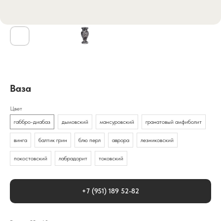
Ваза
Цвет
габбро-диабаз
дымовский
мансуровский
гранатовый амфиболит
винга
балтик грин
блю перл
аврора
лезниковский
покостовский
лабрадорит
токовский
+7 (951) 189 52-82