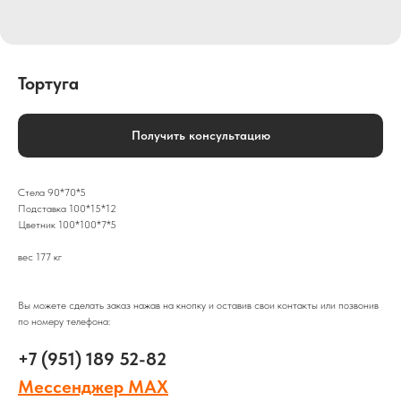
Тортуга
Получить консультацию
Стела 90*70*5
Подставка 100*15*12
Цветник 100*100*7*5
вес 177 кг
Вы можете сделать заказ нажав на кнопку и оставив свои контакты или позвонив
по номеру телефона:
+7 (951) 189 52-82
Мессенджер MAX