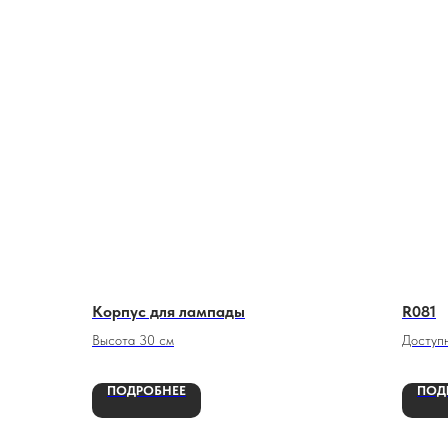
Корпус для лампады
R081
Высота 30 см
Доступ
От 60х
ПОДРОБНЕЕ
ПОД
До 200