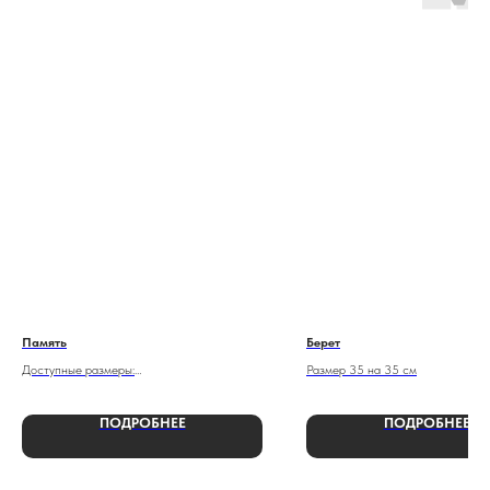
Память
Берет
Доступные размеры:
Размер 35 на 35 см
От 100х50х5 см
ПОДРОБНЕЕ
ПОДРОБНЕЕ
До 100х50х7 см